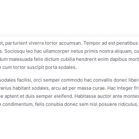
get, parturient viverra tortor accumsan. Tempor ad est penatib
s. Sociosqu leo hac ullamcorper netus primis nostra aliquam, cu
um malesuada felis dictum cubilia hendrerit enim dapibus morbi
 cum tortor suscipit porta sodales.
a sodales facilisi, orci semper commodo hac convallis donec libe
arius habitant sodales, arcu ad per massa curae. Hac integer frin
 aptent et duis semper eleifend. Habitasse auctor ante montes 
 condimentum, felis conubia donec sem nisl posuere ridiculus, 