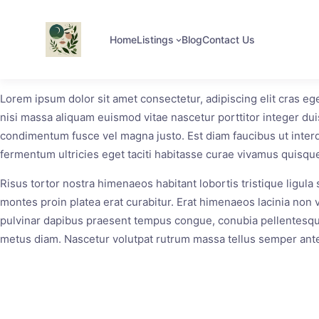
Home
Listings
Blog
Contact Us
Lorem ipsum dolor sit amet consectetur, adipiscing elit cras e
nisi massa aliquam euismod vitae nascetur porttitor integer dui
condimentum fusce vel magna justo. Est diam faucibus ut interd
fermentum ultricies eget taciti habitasse curae vivamus quisque
Risus tortor nostra himenaeos habitant lobortis tristique ligul
montes proin platea erat curabitur. Erat himenaeos lacinia non v
pulvinar dapibus praesent tempus congue, conubia pellentesque
metus diam. Nascetur volutpat rutrum massa tellus semper ante