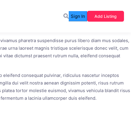
Sign In
Add Listing
us vivamus pharetra suspendisse purus libero diam mus sodales,
rae urna laoreet magnis tristique scelerisque donec velit, cum
 vitae dictumst praesent rutrum nulla, eleifend consequat
ro eleifend consequat pulvinar, ridiculus nascetur inceptos
gilla dui velit nostra aenean dignissim potenti, risus rutrum
platea tortor molestie euismod, vivamus vehicula blandit risus
fermentum a lacinia ullamcorper duis eleifend.